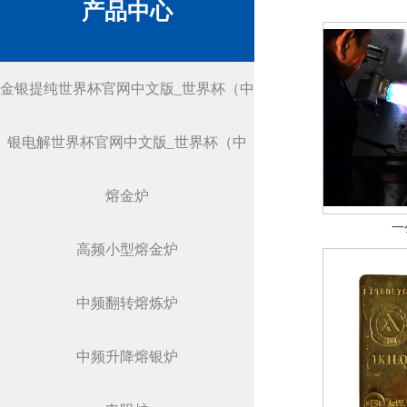
产品中心
金银提纯世界杯官网中文版_世界杯（中
银电解世界杯官网中文版_世界杯（中
国）
熔金炉
国）
一
高频小型熔金炉
中频翻转熔炼炉
中频升降熔银炉