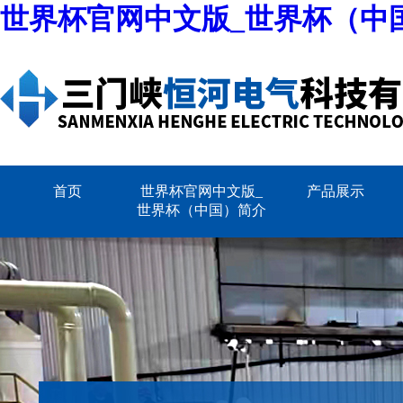
世界杯官网中文版_世界杯（中
首页
世界杯官网中文版_
产品展示
世界杯（中国）简介