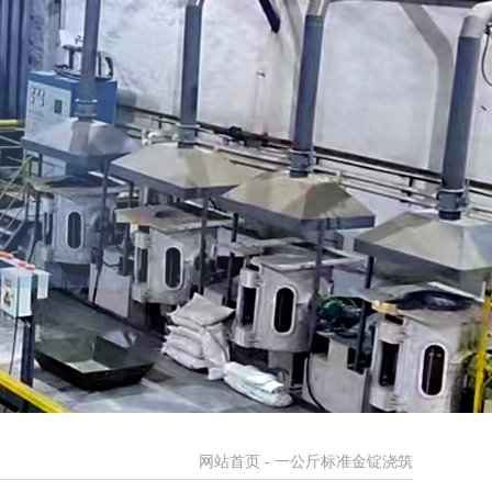
网站首页
-
一公斤标准金锭浇筑