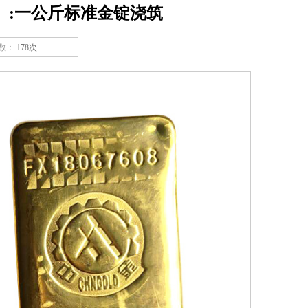
）:一公斤标准金锭浇筑
数：
178次