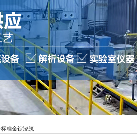
斤标准金锭浇筑