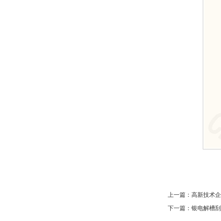
上一篇：高新技术企
下一篇：银电解槽刮