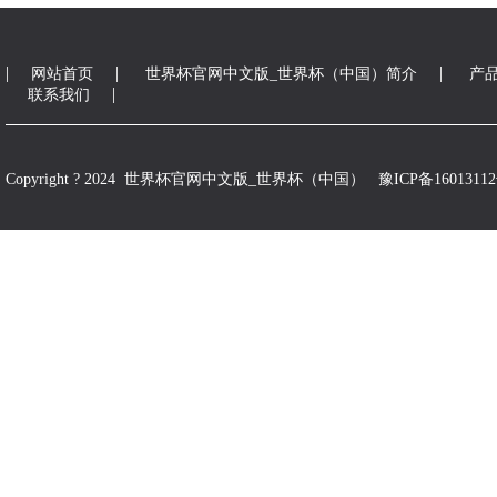
|
|
|
网站首页
世界杯官网中文版_世界杯（中国）简介
产
|
联系我们
Copyright ? 2024 世界杯官网中文版_世界杯（中国） 豫ICP备1601311