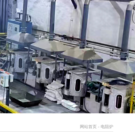
网站首页
-
电阻炉