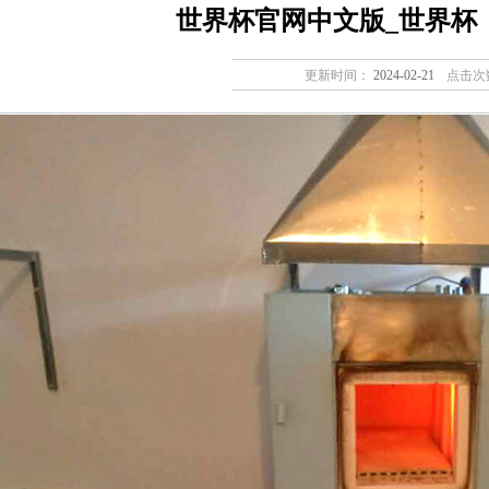
世界杯官网中文版_世界杯
更新时间：
2024-02-21
点击次