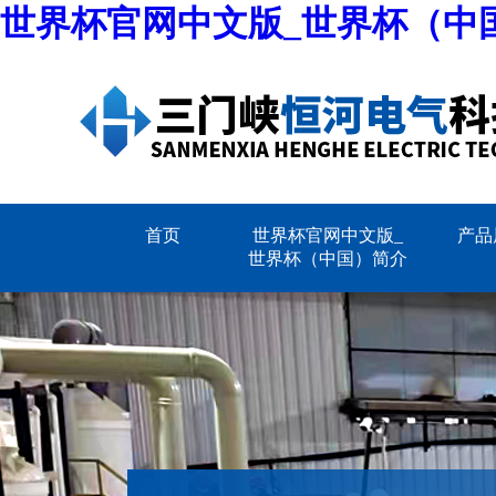
世界杯官网中文版_世界杯（中
首页
世界杯官网中文版_
产品
世界杯（中国）简介