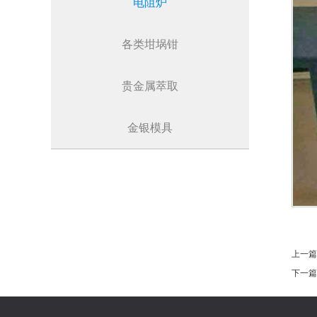
电阻炉
各类坩埚钳
贵金属萃取
金银模具
上一篇
下一篇