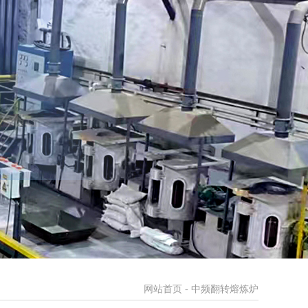
网站首页
-
中频翻转熔炼炉