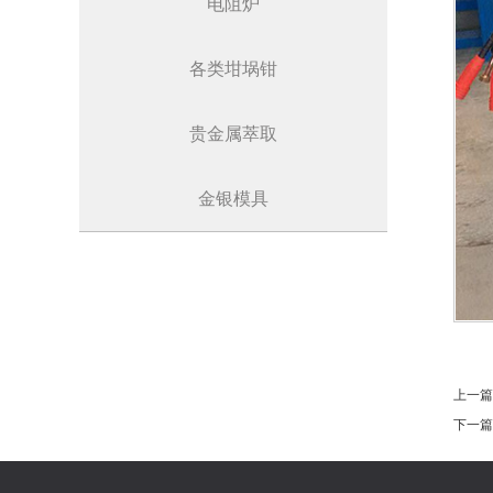
电阻炉
各类坩埚钳
贵金属萃取
金银模具
上一篇
下一篇