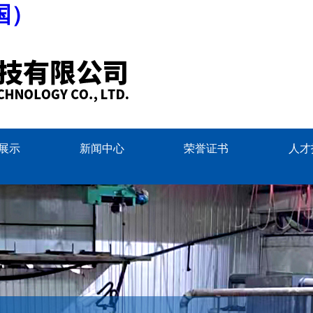
国）
展示
新闻中心
荣誉证书
人才