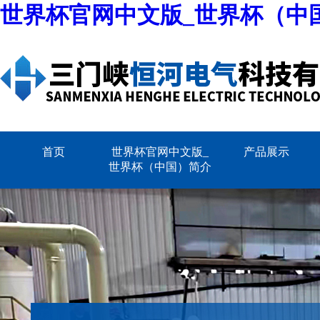
世界杯官网中文版_世界杯（中
首页
世界杯官网中文版_
产品展示
世界杯（中国）简介