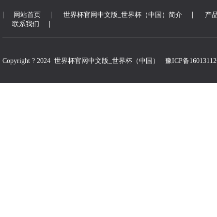
|
|
|
网站首页
世界杯官网中文版_世界杯（中国）简介
产
|
联系我们
Copyright ? 2024 世界杯官网中文版_世界杯（中国） 豫ICP备1601311