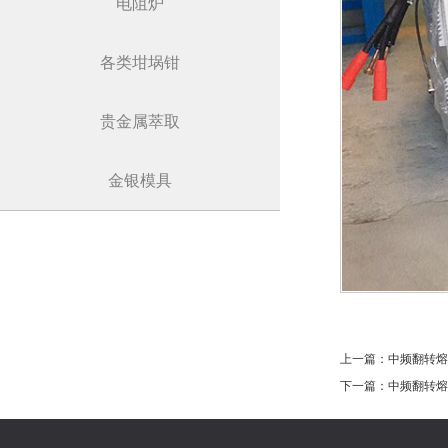
电阻炉
各类坩埚钳
贵金属萃取
金银模具
上一篇：中频翻转熔
下一篇：中频翻转熔