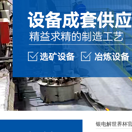
银电解世界杯官