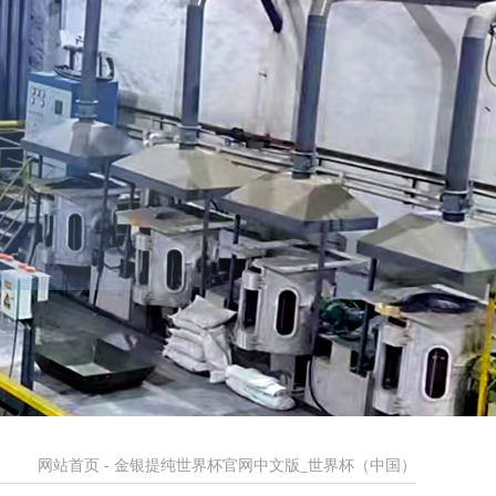
网站首页
-
金银提纯世界杯官网中文版_世界杯（中国）