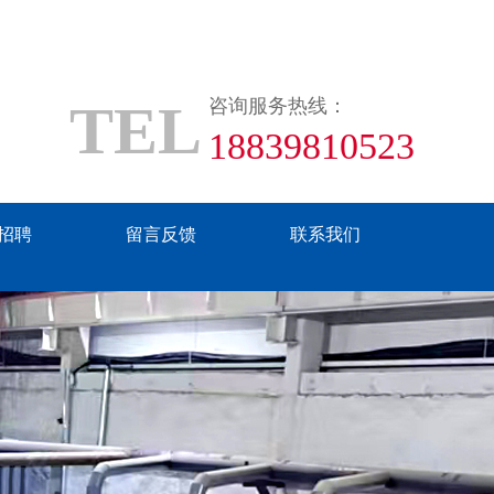
TEL
咨询服务热线：
18839810523
招聘
留言反馈
联系我们