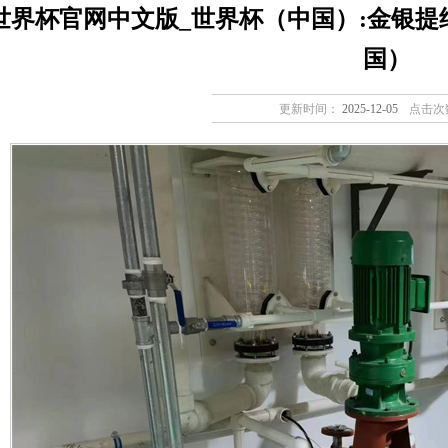
世界杯官网中文版_世界杯（中国）:金银提
国）
更新时间：
2025-12-05
点击次