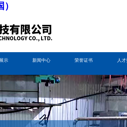
国）
展示
新闻中心
荣誉证书
人才